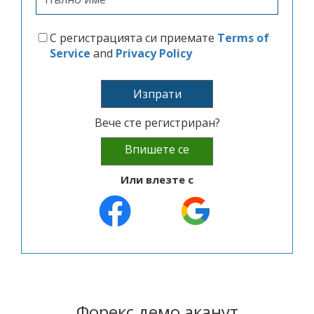
С регистрацията си приемате
Terms of
Service
and
Privacy Policy
Изпрати
Вече сте регистриран?
Впишете се
Или влезте с
Форекс демо аканут