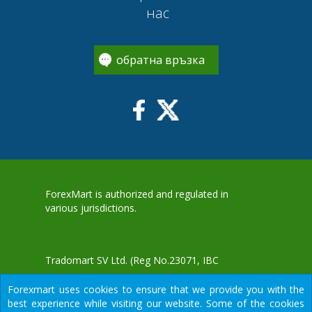
нас
обратна връзка
ForexMart is authorized and regulated in
various jurisdictions.
Tradomart SV Ltd.
(Reg No.23071, IBC
2015) with a registered office at First Floor,
Forexmart uses cookies to ensure that we provide you with the
SVG Teachers Co-operative Credit Union
aWS
best experience while visiting our website. Some of the cookies
Limited Uptown Building, Corner of James