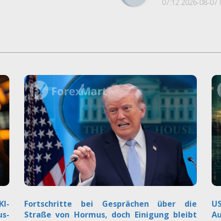
07:12 2026-08-07 
KI-
Fortschritte bei Gesprächen über die
US
s-
Straße von Hormus, doch Einigung bleibt
Au