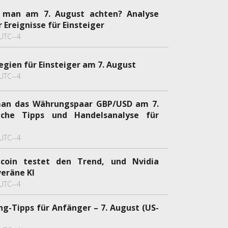
e man am 7. August achten? Analyse
Ereignisse für Einsteiger
UTC--4
egien für Einsteiger am 7. August
UTC--4
man das Währungspaar GBP/USD am 7.
ache Tipps und Handelsanalyse für
UTC--4
tcoin testet den Trend, und Nvidia
eräne KI
UTC--4
ng-Tipps für Anfänger – 7. August (US-