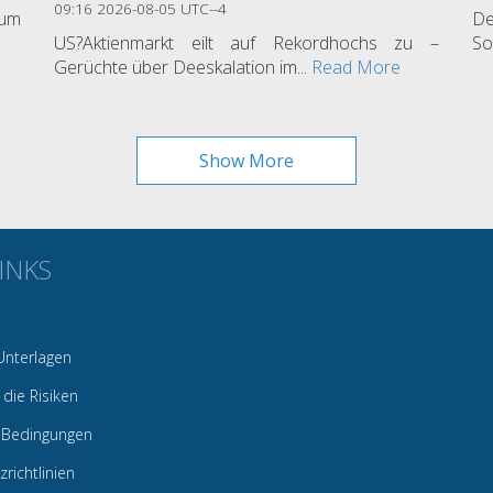
09:16 2026-08-05 UTC--4
 um
De
US?Aktienmarkt eilt auf Rekordhochs zu –
So
Gerüchte über Deeskalation im...
Read More
Show More
INKS
Unterlagen
 die Risiken
 Bedingungen
richtlinien