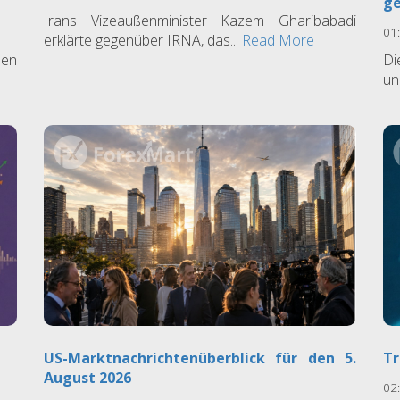
ge
Irans Vizeaußenminister Kazem Gharibabadi
01
erklärte gegenüber IRNA, das...
Read More
ben
Di
un
US-Marktnachrichtenüberblick für den 5.
Tr
August 2026
02