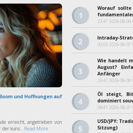
Worauf sollt
fundamentaler 
23:47 2026-08-06 
Intraday-Strat
03:03 2026-08-07 
Wie handelt 
August? Einf
Anfänger
23:47 2026-08-06 
Öl steigt, Bi
-Boom und Hoffnungen auf
dominiert souv
09:41 2026-08-07 
USD/JPY: Tradi
e erreicht, angetrieben von
Sitzung)
der küns...
Read More