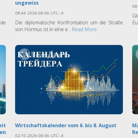
ungewiss
08
08:44 2026-08-06 UTC--4
Gl
nde
Die diplomatische Konfrontation um die Straße
Eu
von Hormus ist in eine e...
Read More
eit
Wirtschaftskalender vom 6. bis 8. August
M
en
Re
02:10 2026-08-06 UTC--4