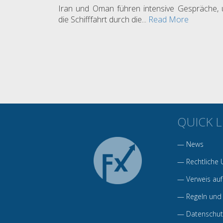
Iran und Oman führen intensive Gespräche,
die Schifffahrt durch die...
Read More
QUICK L
—
News
—
Rechtliche 
—
Verweis auf
—
Regeln und
—
Datenschutz