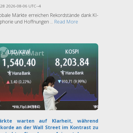
:28 2026-08-06 UTC--4
obale Märkte erreichen Rekordstände dank KI-
phorie und Hoffnungen ...
Read More
ärkte warten auf Klarheit, während
korde an der Wall Street im Kontrast zu