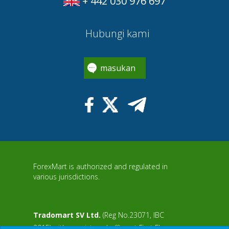
+ 442 030 976 697
Hubungi kami
masukan
ForexMart is authorized and regulated in
various jurisdictions.
Tradomart SV Ltd.
(Reg No.23071, IBC
2015) with a registered office at First Floor,