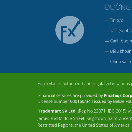
ĐƯỜNG
—
Tin tức
—
Tài liệu phá
—
Cảnh báo rủ
—
Điều khoản
—
Chính sách
ForexMart is authorized and regulated in various j
Tradomart SV Ltd.
(Reg No.23071, IBC 2015) wit
James and Middle Street, Kingstown, Saint Vincen
Restricted Regions: the United States of America,