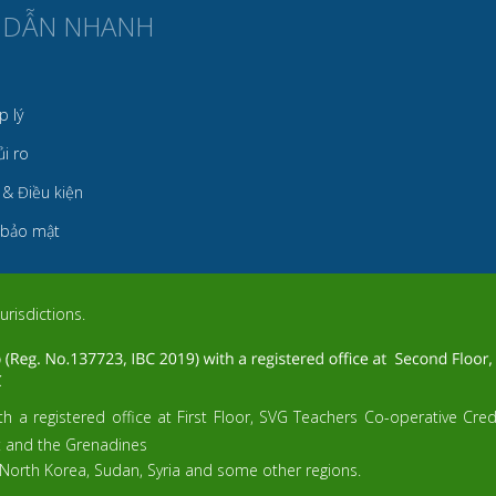
 DẪN NHANH
p lý
i ro
 & Điều kiện
 bảo mật
urisdictions.
h a registered office at First Floor, SVG Teachers Co-operative Cre
t and the Grenadines
 North Korea, Sudan, Syria and some other regions.