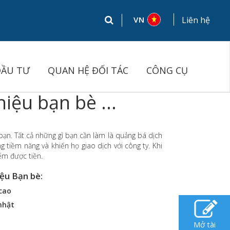
VN
Liên hệ
ĐẦU TƯ
QUAN HỆ ĐỐI TÁC
CÔNG CỤ
hiệu bạn bè ...
bạn. Tất cả những gì bạn cần làm là quảng bá dịch
 tiềm năng và khiến họ giao dịch với công ty. Khi
iếm được tiền.
iệu Bạn bè:
cao
nhật
Mở tài