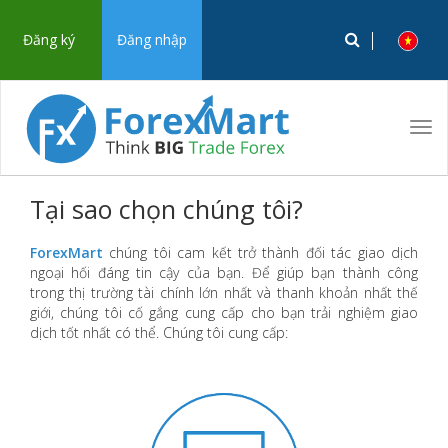
Đăng ký
Đăng nhập
Tog
navi
Tại sao chọn chúng tôi?
ForexMart
chúng tôi cam kết trở thành đối tác giao dịch
ngoại hối đáng tin cậy của bạn. Để giúp bạn thành công
trong thị trường tài chính lớn nhất và thanh khoản nhất thế
giới, chúng tôi cố gắng cung cấp cho bạn trải nghiệm giao
dịch tốt nhất có thể. Chúng tôi cung cấp: