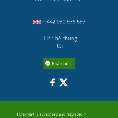
+ 442 030 976 697
Liên hệ chúng
tôi
Phản hồi
ForexMart is authorized and regulated in