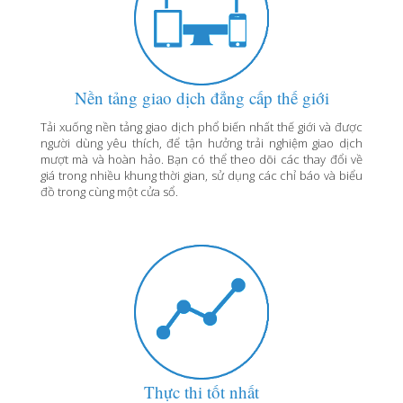
Nền tảng giao dịch đẳng cấp thế giới
Tải xuống nền tảng giao dịch phổ biến nhất thế giới và được
người dùng yêu thích, để tận hưởng trải nghiệm giao dịch
mượt mà và hoàn hảo. Bạn có thể theo dõi các thay đổi về
giá trong nhiều khung thời gian, sử dụng các chỉ báo và biểu
đồ trong cùng một cửa sổ.
Thực thi tốt nhất