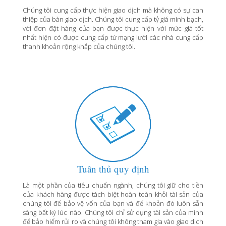
Chúng tôi cung cấp thực hiện giao dịch mà không có sự can
thiệp của bàn giao dịch. Chúng tôi cung cấp tỷ giá minh bạch,
với đơn đặt hàng của bạn được thực hiện với mức giá tốt
nhất hiện có được cung cấp từ mạng lưới các nhà cung cấp
thanh khoản rộng khắp của chúng tôi.
Tuân thủ quy định
Là một phần của tiêu chuẩn ngành, chúng tôi giữ cho tiền
của khách hàng được tách biệt hoàn toàn khỏi tài sản của
chúng tôi để bảo vệ vốn của bạn và để khoản đó luôn sẵn
sàng bất kỳ lúc nào. Chúng tôi chỉ sử dụng tài sản của mình
để bảo hiểm rủi ro và chúng tôi không tham gia vào giao dịch